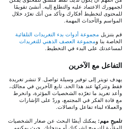
من المهم أن يكون لديك نمط متسق للمحتوى يمكن
لجمهورك الاعتماد عليه والتطلع إليه. أنشئ تقويمًا
للمحتوى لتخطيط أفكارك وتأكد من أنك تغرّد خلال
المواسم والأحداث المهمة.
قم بتنزيل
مجموعة أدوات بدء التغريدات التلقائية
الخاصة بنا و
مجموعة العصف الذهني للتغريدات
لمساعدتك على البدء في التخطيط.
التفاعل مع الآخرين
يهدف تويتر إلى توفير وسيلة تواصل. لا تنشر تغريدة
فقط وتتركها عند هذا الحد. تابع الآخرين في مجالك،
وأعد تغريد ما تغرّده الشخصيات المؤثرة، وانخرط
مع قادة الفكر في المجتمع، وردّ على الإشارات
والعملاء لبناء تفاعل واتصالات.
تلميح مهم:
يمكنك أيضًا البحث عن صغار الشخصيات
المؤثِّرة للترويج لشركتك أو منتجاتك. حيث يمكنهم