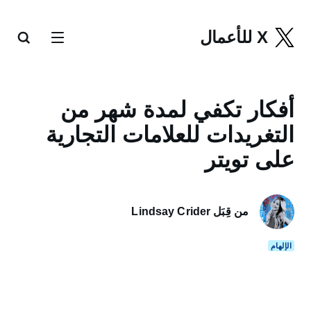
X للأعمال
أفكار تكفي لمدة شهر من
التغريدات للعلامات التجارية
على تويتر
من قِبَل Lindsay Crider
الإلهام