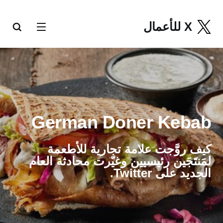
X للأعمال
German Doner Kebab
كيف روَّجت علامة تجارية للأطعمة
لمَنتَجَين رئيسيين وغيّرت محادثة العام
الجديد على Twitter.