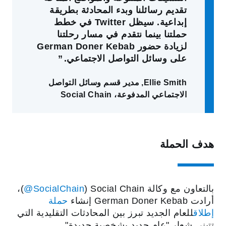
تقديم رسائلنا وبدء المحادثة بطريقة
إبداعية. سيظل Twitter في خطط
حملتنا بينما نتقدم في مسار رحلتنا
لزيادة حضور German Doner Kebab
على وسائل التواصل الاجتماعي.
Ellie Smith
,
مدير قسم وسائل التواصل
الاجتماعي المدفوعة، Social Chain
هدف الحملة
بالتعاون مع وكالة Social Chain‏ (
‎‎@SocialChain
)،
أرادت German Doner Kebab إنشاء
حملة
إطلاق
للعام الجديد تبرز بين المحادثات التقليدية التي
تتبنى شعار "عام جديد بشخصية جديدة".