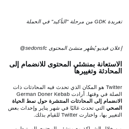
تغريدة GDK من مرحلة "التأكيد" في الحملة
إعلان فيديو يُظهِر منشئ المحتوى ‎‎@sedonsfc
الاستعانة بمنشئي المحتوى للانضمام إلى
المحادثة وتغييرها
Twitter هو المكان الذي تحدث فيه المحادثات ذات
الصلة في وقتها. أرادت German Doner Kebab
الانضمام إلى المحادثات المنتشرة حول نمط الحياة
الصحي
التي تحدث غالبًا في شهر يناير وإحداث بعض
التغيير بها، واختارت Twitter للقيام بذلك.
من خلال الشراكة مع منشئي المحتوى المرتبطين