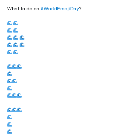
What to do on
#WorldEmojiDay
?