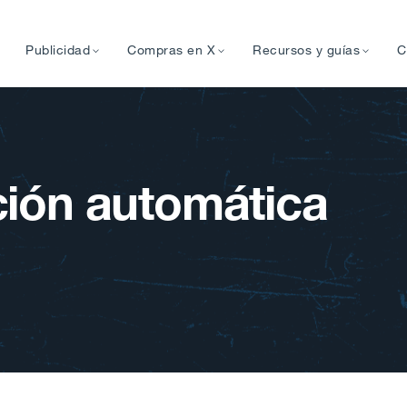
Publicidad
Compras en X
Recursos y guías
C
ión automática