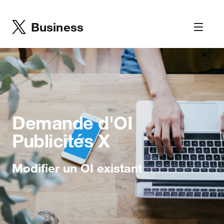
Business
Demande d'OI
Publicités X
Modifier un OI existant