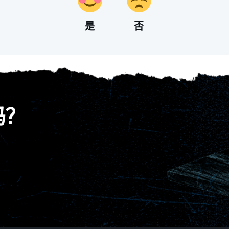
是
否
吗？