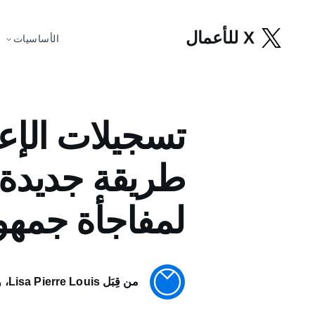
X للأعمال
الأساسيات
تسجيلات الإعج
طريقة جديدة ت
لمفاجأة جمهو
من قِبَل Lisa Pierre Louis، وMadeleine Bayer، وLulu Zhong