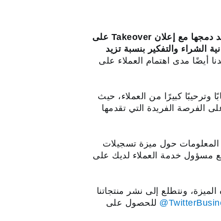
حققت ميزة تسجيلات الإعجاب الخاصة بالعلامات التجارية تأثيرًا إيجابيًا عند دمجها مع إعلان Takeover على
كّر الأشخاص للإعلان بنسبة تزيد على 277% وزيادة في نية الشراء والتفكير بنسبة تزيد
نا أيضًا مدى اهتمام العملاء على
ية إعجابًا وترحيبًا كبيرًا من العملاء، حيث
لى الفرصة الفريدة التي تقدمها
لمزيد من المعلومات حول ميزة تسجيلات
 مع مسؤول خدمة العملاء لديك على
الميزة، ونتطلع إلى نشر منتجاتنا
‎@TwitterBusi
للحصول على