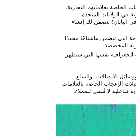
هاشتاج لتسجيلات الإعجاب الخاصة بعلاماتهم التجارية.
ة في الولايات المتحدة،
ي اليابان؛ لنضمن لك إنشاء
جة التي تتضمن هاشتاجًا محددًا
رية المخصصة.
تجارية لمدة تصل إلى 24 ساعة في المنطقة الجغرافية نفسها التي سيظهر
ووسائل الاتصالات، والسلع
تجزئة -مثل Disney، وParamount Pictures، وTesco- ميزة تسجيلات الإعجاب الخاصة بالعلامات
 تفاعلية لا تُنسى للعملاء.