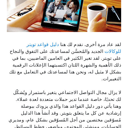
لقد عاد مرة أخرى. نقدم لك هنا
دليل قواعد تويتر
للوكالات
الجديد والمُحسَّن لمساعدتك على التفوق والنجاح
على تويتر. لقد تغير الكثير في العامين الماضيين، بما في
ذلك الأهمية والشهرة اللتان اكتسبتهما الإعلانات الرقمية
بشكل لا مثيل له، ونحن هنا لمساعدتك في التعامل مع تلك
التغييرات.
لا يزال مجال التواصل الاجتماعي يتغير باستمرار ويُشكّل
لك تحديًا، خاصة عندما تدير حملات متعددة لعدة عملاء.
وهنا يأتي دور دليل القواعد هذا والذي يزودك ببوصلة
إرشادية عن كل ما يتعلق بتويتر. وقد أنشأ هذا الدليل
مُسوّقين مختصين من أجل المُسوّقين بشكل عام، ومديري
الحسابات، ومنشئي المحتوى، وواضعي خطط الوسائط،