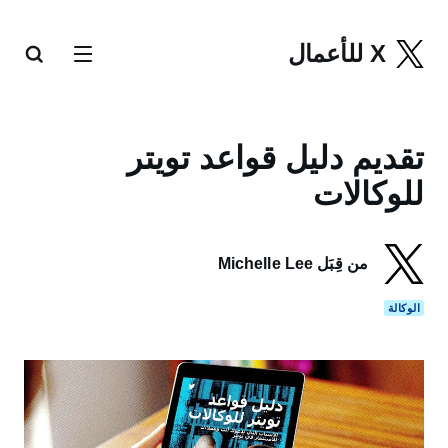
X للأعمال
تقديم دليل قواعد تويتر
للوكالات
من قِبَل Michelle Lee
الوكالة