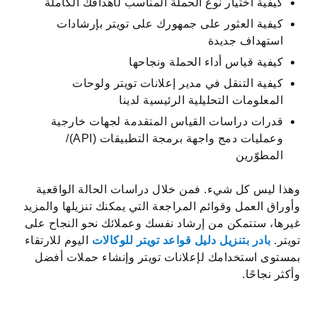
كيفية اختيار نوع الحملة المناسب لأهدافك الكاملة
كيفية العثور على جمهورك على تويتر بإرشادات
استهداف جديدة
كيفية قياس أداء الحملة ونجاحها
كيفية التنقل في مدير إعلانات تويتر ولوحات
المعلومات التحليلية الرئيسية لدينا
قدرات دراسات القياس المتقدمة لجهات خارجية
وعمليات دمج واجهة برمجة التطبيقات (API)/
المطوّرين
وهذا ليس كل شيء. فمن خلال دراسات الحالة الواقعية
وأوراق العمل وقوائم المراجعة التي يمكنك تنزيلها والمزيد
غيرها، ستتمكن من إرشاد نفسك وعملائك نحو النجاح على
تويتر.
بادر بتنزيل دليل قواعد تويتر للوكالات
اليوم للارتقاء
بمستوى استخدامك لإعلانات تويتر وإنشاء حملات أفضل
وأكثر نجاحًا.