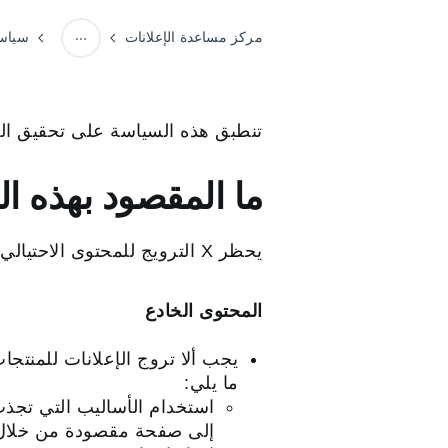
مركز مساعدة الإعلانات
سياسا
سياسات إعلانات X
تنطبق هذه السياسة على تحقيق الأرباح على X وعلى منتجات X ال
ما المقصود بهذه ا
يحظر X الترويج للمحتوى الاحتيالي والخادع عالميًا. يُحظَر الترويج من خلال الإعلانات لما يلي:
المحتوى الخادع
يجب ألا تروج الإعلانات للمنتج
ما يلي:
استخدام الأساليب التي تجذ
إلى صفحة مقصودة من خلال ا