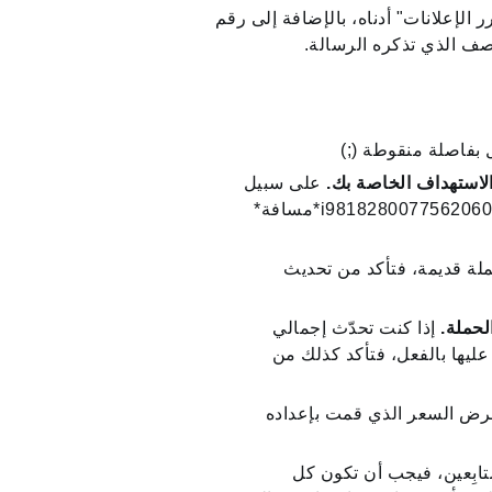
الإعلانات" أدناه، بالإضافة إلى رقم
صف الذي تذكره الرسالة.
بفاصلة منقوطة (;)
لاستهداف الخاصة بك.
على سبيل
المثال، سيؤدي ظهور "i981828007756206081;i972257579379302401*مسافة*
ة قديمة، فتأكد من تحديث
‏‫إذا كنت تحدّث إجمالي
 S) لحملة تم الإنفاق عليها بالفعل، فتأكد كذلك من
عرض السعر الذي قمت بإعداده
ابِعين، فيجب أن تكون كل