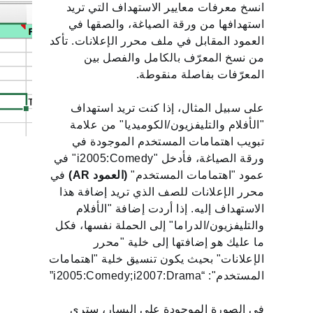
انسخ معرفات معايير الاستهداف التي تريد
استهدافها من ورقة الصياغة، والصقها في
العمود المقابل في ملف محرر الإعلانات. تأكد
من نسخ المعرّف بالكامل والفصل بين
المعرّفات بفاصلة منقوطة.
على سبيل المثال، إذا كنت تريد استهداف
"الأفلام والتليفزيون/الكوميديا" من علامة
تبويب اهتمامات المستخدم الموجودة في
ورقة الصياغة، فأدخل "i2005:Comedy" في
عمود "اهتمامات المستخدم"
(العمود AR)
في
محرر الإعلانات للصف الذي تريد إضافة هذا
الاستهداف إليه. إذا أردت إضافة "الأفلام
والتليفزيون/الدراما" إلى الحملة نفسها، فكل
ما عليك هو إضافتها إلى خلية "محرر
الإعلانات" بحيث يكون تنسيق خلية "اهتمامات
المستخدم": “i2005:Comedy;i2007:Drama”
‏‫في الصورة الموجودة على اليسار، سترى