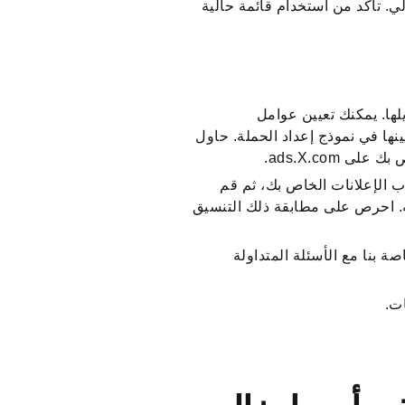
مُعرّفات‎@ المذكورة مُعرّفات نشطة في الوقت الحالي. ‏‫تأكد من استخدام قائمة حالية
يلها. يمكنك تعيين عوامل
نها في نموذج إعداد الحملة. حاول
 ads.X.com.
ب الإعلانات الخاص بك، ثم قم
ه. احرص على مطابقة ذلك التنسيق
صة بنا مع الأسئلة المتداولة
ات.