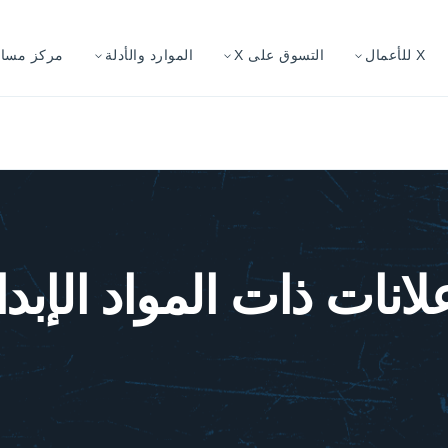
X للأعمال
التسوق على X
الموارد والأدلة
مركز مساعد
علانات ذات المواد الإبد