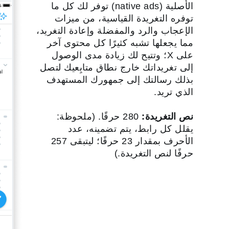
الأصلية (native ads) توفر لك كل ما
توفره التغريدة القياسية، من ميزات
الإعجاب والرد والمفضلة وإعادة التغريد،
مما يجعلها تشبه كثيرًا كل محتوى آخر
على X؛ وتتيح لك زيادة مدى الوصول
إلى تغريداتك خارج نطاق متابِعيك لتصل
بذلك رسالتك إلى جمهورك المستهدف
الذي تريد.
نص التغريدة:
280 حرفًا. (ملحوظة:
‏‫‏‫يقلل كل رابط، يتم تضمينه، عدد
الأحرف بمقدار 23 حرفًا؛ ليتبقى 257
حرفًا لنص التغريدة.)‬