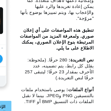
وإمكانية دعمها لأهداف متعددة. كما
يمكن إعادة تغريدها والرد عليها
والإعجاب بها، ويتم تمييزها بوضوح بأنها
"مروّجة".
تنطبق هذه المواصفات على أي إعلان
صوري. ولمعرفة المزيد من المواصفات
المرتبطة بنوع الإعلان الصوري، يمكنك
الاطلاع على ما يلي.
نص التغريدة:
280 حرفًا. (ملحوظة:
‏‫يقلل كل رابط، يتم تضمينه، عدد
الأحرف بمقدار 23 حرفًا؛ ليتبقى 257
حرفًا لنص التغريدة.)
يوصى باستخدام ملفات
بالتنسيقين PNG وJPEG. بينما لا نقبل
الملفات ذات التنسيق BMP أو TIFF.
الإع