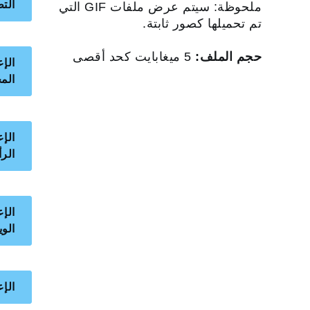
الت
ملحوظة: سيتم عرض ملفات GIF التي
تم تحميلها كصور ثابتة.
حجم الملف:
5 ميغابايت كحد أقصى
الإع
الم
الإ
الر
الإع
الو
الإ