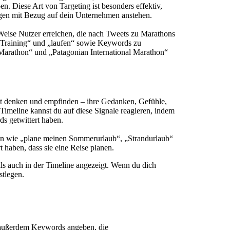
. Diese Art von Targeting ist besonders effektiv,
ungen mit Bezug auf dein Unternehmen anstehen.
 Weise Nutzer erreichen, die nach Tweets zu Marathons
Training“ und „laufen“ sowie Keywords zu
Marathon“ und „Patagonian International Marathon“
t denken und empfinden – ihre Gedanken, Gefühle,
meline kannst du auf diese Signale reagieren, indem
s getwittert haben.
n wie „plane meinen Sommerurlaub“, „Strandurlaub“
 haben, dass sie eine Reise planen.
s auch in der Timeline angezeigt. Wenn du dich
stlegen.
t außerdem Keywords angeben, die