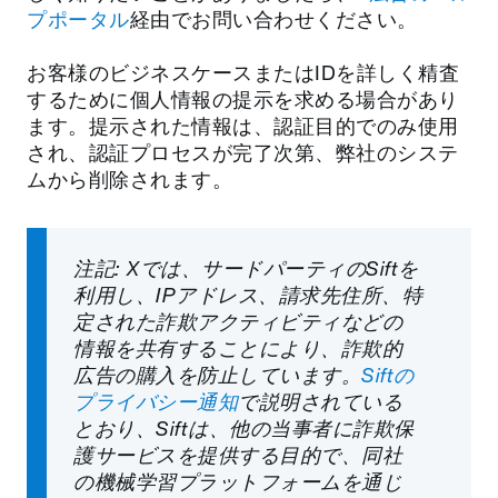
プポータル
経由でお問い合わせください。
お客様のビジネスケースまたはIDを詳しく精査
するために個人情報の提示を求める場合があり
ます。提示された情報は、認証目的でのみ使用
され、認証プロセスが完了次第、弊社のシステ
ムから削除されます。
注記: Xでは、サードパーティのSiftを
利用し、IPアドレス、請求先住所、特
定された詐欺アクティビティなどの
情報を共有することにより、詐欺的
広告の購入を防止しています。
Siftの
プライバシー通知
で説明されている
とおり、Siftは、他の当事者に詐欺保
護サービスを提供する目的で、同社
の機械学習プラットフォームを通じ