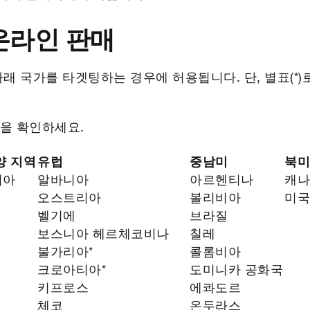
 온라인 판매
래 국가를 타겟팅하는 경우에 허용됩니다. 단, 별표(*
을 확인하세요.
양 지역
유럽
중남미
북
리아
알바니아
아르헨티나
캐
오스트리아
볼리비아
미
벨기에
브라질
보스니아 헤르체코비나
칠레
불가리아*
콜롬비아
크로아티아*
도미니카 공화국
키프로스
에콰도르
체코
온두라스