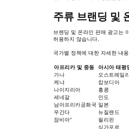
주류 브랜딩 및
브랜딩 및 온라인 판매 광고는 아
허용하지 않습니다.
국가별 정책에 대한 자세한 내용
아프리카 및 중동
아시아 태평
가나
오스트레일
케냐
캄보디아
나이지리아
홍콩
세네갈
인도
남아프리카공화국
일본
우간다
뉴질랜드
잠비아*
필리핀
싱가포르