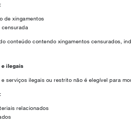
:
o de xingamentos
a censurada
do conteúdo contendo xingamentos censurados, in
 e ilegais
 serviços ilegais ou restrito não é elegível para m
:
eriais relacionados
nados