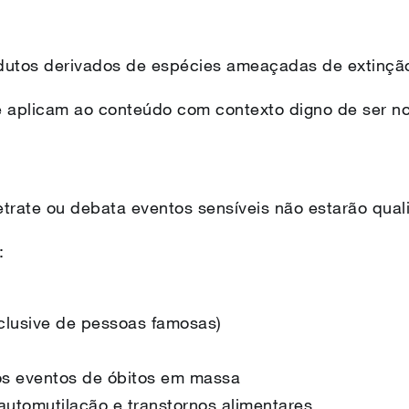
utos derivados de espécies ameaçadas de extinçã
 aplicam ao conteúdo com contexto digno de ser no
trate ou debata eventos sensíveis não estarão qual
:
clusive de pessoas famosas)
ros eventos de óbitos em massa
utomutilação e transtornos alimentares