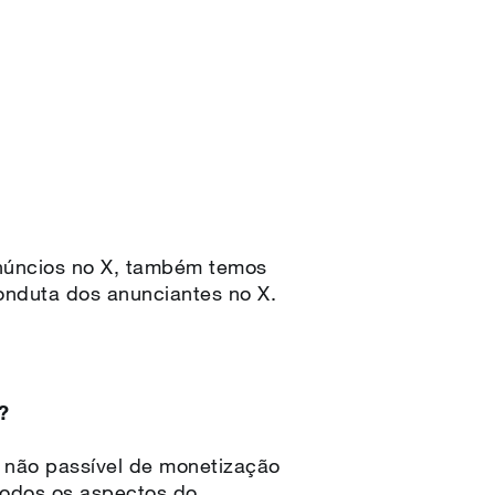
anúncios no X, também temos
onduta dos anunciantes no X.
?
o não passível de monetização
 todos os aspectos do