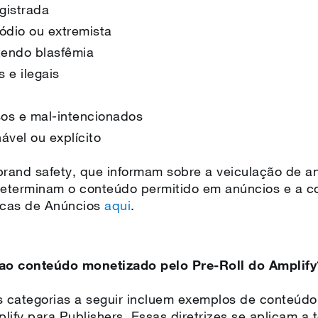
egistrada
ódio ou extremista
tendo blasfêmia
s e ilegais
os e mal-intencionados
ável ou explícito
 brand safety, que informam sobre a veiculação de 
 determinam o conteúdo permitido em anúncios e a c
ticas de Anúncios
aqui
.
 ao conteúdo monetizado pelo Pre-Roll do Amplify
s categorias a seguir incluem exemplos de conteúd
lify para Publishers. Essas diretrizes se aplicam a