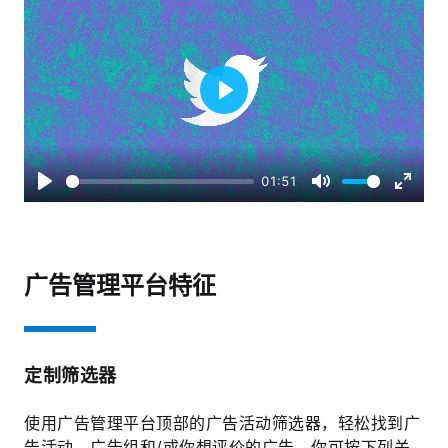
Play
01:51
Play
Mute
Enter
fullscr
广告管理平台特征
定制筛选器
使用广告管理平台顶部的广告活动筛选器，轻松找到广
告活动、广告组和/或你想评价的广告。你可按下列关