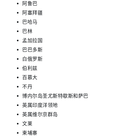
阿鲁巴
阿塞拜疆
巴哈马
巴林
孟加拉国
巴巴多斯
白俄罗斯
伯利兹
百慕大
不丹
博内尔岛圣尤斯特歇斯和萨巴
英属印度洋领地
英属维尔京群岛
文莱
柬埔寨