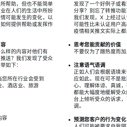
有所帮助，但也不能简单
发现了一个好例子或看
企业在人们的生活中所扮
分享？别忘了转推功能
疫情可能发生的变化，以
我们发现，X 上经过
以如何提供帮助或发挥作
可能性比未认证用户高出约
疫情相关推文实际上都
内容
思考您能贡献的价值
什么样的内容对他们有
不要仅为了蹭热度而
息推送？我们发现了受众
列举如下：
注意语气语调
正如人们会根据语境来
当您所在行业会受到
应如此。现在可不是批
业、酒店业、旅游
心、理解体谅、真诚，
都能大幅度地缓解受众
台上倾听受众的诉求，
调。
内容
预测您客户的行为变化
人们可能被要求自我隔