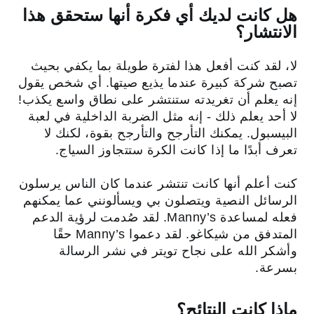
هل كانت لديك أي فكرة أنها ستحقق هذا
الانتشار؟
لا، لقد كنت أفعل هذا لفترة طويلة بما يكفي بحيث
تصبح شركة كبيرة عندما يذيع صيتها. أي شخص يقول
إنه يعلم أن تغريدته ستنتشر على نطاق واسع يكذب!
لا أحد يعلم ذلك - إنه مثل الضربة الداخلية في لعبة
البيسبول. يمكنك التأرجح والتأرجح بقوة، لكنك لا
تعرف أبدًا ما إذا كانت الكرة ستتجاوز السياج.
كنت أعلم أنها كانت تنتشر عندما كان الناس يرسلون
الرسائل النصية ويتصلون بي ويسألونني عما يمكنهم
فعله لمساعدة Manny’s. لقد صُدمت لرؤية الدعم
المتدفق من شيكاغو. لقد دعموا Manny’s حقًا
وأشكر الله على نجاح تويتر في نشر الرسالة
بسرعة.
ماذا كانت النتائج؟