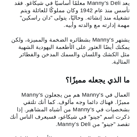
يعد Manny’s Deli معلمًا أساسيًا في شيكاغو. فقد
تأسس منذ عام 1942 وكان مملوكًا للعائلة ويتم
تشغيله منذ إنشائه. وحاليًا، يتولى "دان راسكين"
مهمة إدارته مع والدته وأبيه.
يشتهر Manny’s بشطائره الضخمة والمميزة، ولكن
يمكنك أيضًا العثور على الأطعمة اليهودية الشهية
مثل الكشك واللسان والسمك المدخن والفطائر
المثالية.
ما الذي يجعله مميزًا؟
العمال في Manny’s هم من يجعلون Manny’s
مميزًا. فهناك دائما وجه مألوف. كما أنك تلتقي
بشخصيات في Manny’s من أشباه المشاهير. إذا
ذكرت اسم "جينو" في شيكاغو، فسيعرف الناس أنك
تقصد "جينو" من Manny’s Deli.