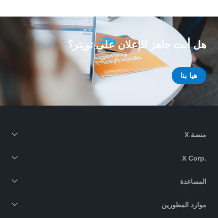
هل أنت جاهز للإعلان على تويتر؟
هيا بنا
منصة X
X Corp.‎
المساعدة
موارد المطورين