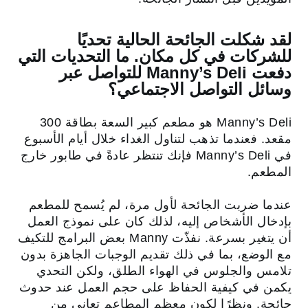
لقد شكلت الجائحة الحالية تحديًا
للشركات في كل مكان. ما التحديات التي
دفعت Manny’s Deli للتواصل عبر
وسائل التواصل الاجتماعي؟
Manny’s Deli هو مطعم كبير السعة بطاقة 300
مقعد. فعندما تذهب لتناول الغداء خلال أيام الأسبوع
في Manny’s Deli فإنك تنتظر عادةً في طابور خارج
المطعم.
عندما ضربت الجائحة لأول مرة، لم يُسمح للمطعم
بإدخال الأشخاص إليه، لذلك كان على نموذج العمل
أن يتغير بسرعة. نفذّت Manny بعض البرامج للتكيف
مع الوضع، بما في ذلك تقديم الوجبات الجاهزة بدون
تلامس والجلوس في الهواء الطلق، ولكن التحدي
يكمن في كيفية الحفاظ على حجم العمل عند حدوث
جائحة. ونظرًا لكون معظم المطاعم تعاني من