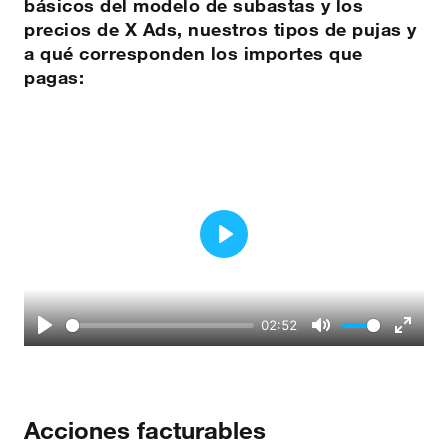
básicos del modelo de subastas y los
precios de X Ads, nuestros tipos de pujas y
a qué corresponden los importes que
pagas:
Play
02:52
Play
Mute
Enter
fullscr
Acciones facturables