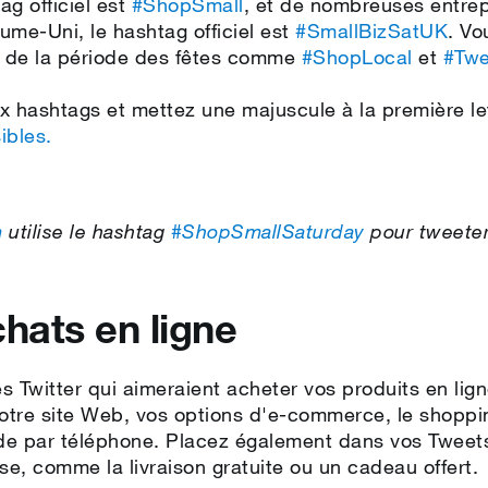
g officiel est
#ShopSmall
, et de nombreuses entrepr
ume-Uni, le hashtag officiel est
#SmallBizSatUK
. Vo
g de la période des fêtes comme
#ShopLocal
et
#Twe
x hashtags et mettez une majuscule à la première l
ibles.
m
utilise le hashtag
#ShopSmallSaturday
pour tweeter 
chats en ligne
és Twitter qui aimeraient acheter vos produits en lig
r votre site Web, vos options d'e‑commerce, le shoppi
e par téléphone. Placez également dans vos Tweets d
se, comme la livraison gratuite ou un cadeau offert.