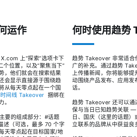
如何运作
何时使用趋势 Ta
 X.com 上“探索”选项卡下
趋势 Takeover 非
二个位置，以及“聚焦当下”
广的补充。通过趋势 Takeov
势，他们就会在搜索结果
上传播新闻，你将能够提
还会显示直接源于围绕趋
动围绕产品发布、应用发
将从每天零点起在一个国
话。
与
时间线 Takeover
捆绑在
响力。
趋势 Takeover 还
保与当日已知趋势关联 —
三个主要的组成部分：#话题
日、国庆（这里的话题）
描述（可选，最多 70 个字
立联系的品牌从中获益良
每天零点起在目标国家/地