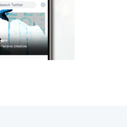
Play
00:04
Unmute
Enter
fullscreen