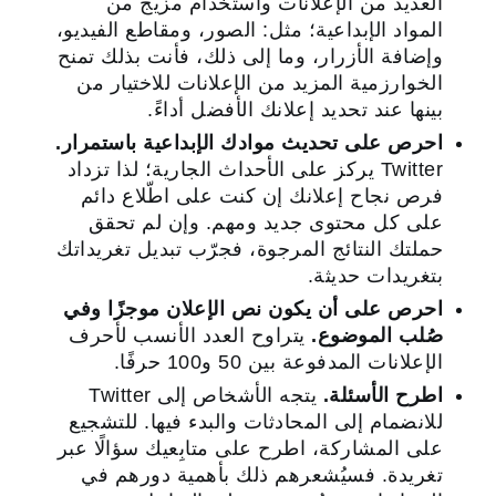
العديد من الإعلانات واستخدام مزيج من
المواد الإبداعية؛ مثل: الصور، ومقاطع الفيديو،
وإضافة الأزرار، وما إلى ذلك، فأنت بذلك تمنح
الخوارزمية المزيد من الإعلانات للاختيار من
بينها عند تحديد إعلانك الأفضل أداءً.
احرص على تحديث موادك الإبداعية باستمرار.
Twitter يركز على الأحداث الجارية؛ لذا تزداد
فرص نجاح إعلانك إن كنت على اطّلاع دائم
على كل محتوى جديد ومهم. وإن لم تحقق
حملتك النتائج المرجوة، فجرّب تبديل تغريداتك
بتغريدات حديثة.
احرص على أن يكون نص الإعلان موجزًا وفي
صُلب الموضوع.
يتراوح العدد الأنسب لأحرف
الإعلانات المدفوعة بين 50 و100 حرفًا.
اطرح الأسئلة.
يتجه الأشخاص إلى Twitter
للانضمام إلى المحادثات والبدء فيها. للتشجيع
على المشاركة، اطرح على متابِعيك سؤالًا عبر
تغريدة. فسيُشعرهم ذلك بأهمية دورهم في