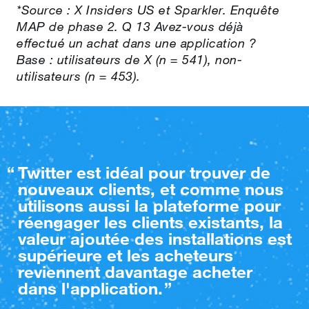
*Source : X Insiders US et Sparkler. Enquête
MAP de phase 2. Q 13 Avez‑vous déjà
effectué un achat dans une application ?
Base : utilisateurs de X (n = 541), non-
utilisateurs (n = 453).
Twitter est idéal pour trouver de
nouveaux clients, et comme nous
utilisons aussi la plateforme pour
réengager les clients existants, la
valeur ajoutée des installations est
supérieure et les acheteurs
reviennent davantage acheter
dans l'application.