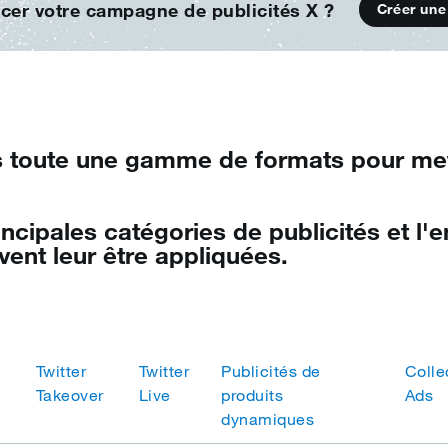
ncer votre campagne de publicités X ?
Créer une
s toute une gamme de formats pour met
ncipales catégories de publicités et l
vent leur être appliquées.
Twitter
Twitter
Publicités de
Colle
Takeover
Live
produits
Ads
dynamiques