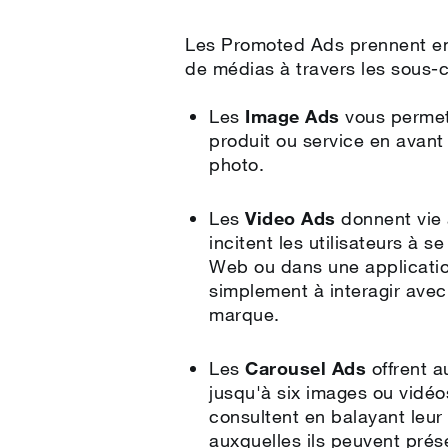
Text A
Les Promoted Ads prennent en
de médias à travers les sous‑c
Les
Image Ads
vous permet
produit ou service en avant
photo.
Les
Video Ads
donnent vie 
incitent les utilisateurs à s
Web ou dans une applicatio
simplement à interagir ave
marque.
Les
Carousel Ads
offrent 
jusqu'à six images ou vidéos
consultent en balayant leur
auxquelles ils peuvent prés