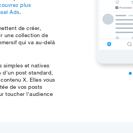
ouvrez plus
usel Ads
.
ettent de créer,
r une collection de
mmersif qui va au‑delà
s simples et natives
s d'un post standard,
 contenu X. Elles vous
rtée de vos posts
r toucher l'audience